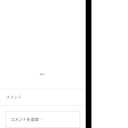
コメント
月餅販売中です！
六本木店リニューアル
コメントを追加…