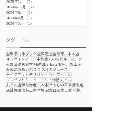
2025年1月
（2）
2件の記事
2024年11月
（2）
2件の記事
2024年9月
（2）
2件の記事
2024年8月
（1）
1件の記事
2024年5月
（1）
1件の記事
タグ
- Tag -
全聚徳
北京ダック
全国配送
全聚徳六本木店
オンラインストア
中秋節
丸の内ビルディング
夜景
最高級食材
月餅
UberEats
お中元
お土産
お歳暮
お祝い
なまこ
スイカジュース
テイクアウト
デリバリー
バー
フカヒレ
プレゼント
リニューアル
上海蟹
丸ビル
丸ビル店
伊勢海老
六本木
冷やし中華
季節限定
店舗再開
改装工事
本格
記念日
誕生日
魚肚
鮑