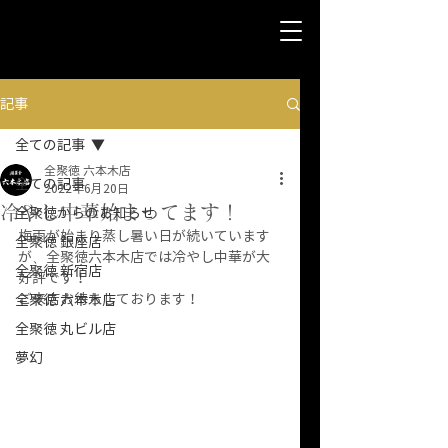
記事
全ての記事
全聚徳 六本木店
全ての記事
2022年6月20日
冷やし中華始まってます！
全聚徳からのお知らせ
梅雨が始まり蒸し暑い日が続いています
全聚徳 銀座店
が、全聚徳六本木店では冷やし中華が大
全聚徳 新宿店
好評です！
ご来店お待ちしております！
全聚徳 六本木店
全聚徳 丸ビル店
夢幻