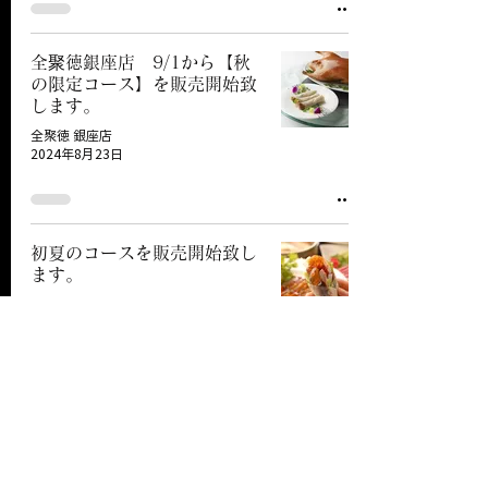
全聚徳銀座店 9/1から【秋
の限定コース】を販売開始致
します。
全聚徳 銀座店
2024年8月23日
初夏のコースを販売開始致し
ます。
全聚徳 銀座店
2024年5月26日
六本木店内 Bar夢幻が再オ
ープンしました！
全聚徳からのお知らせ