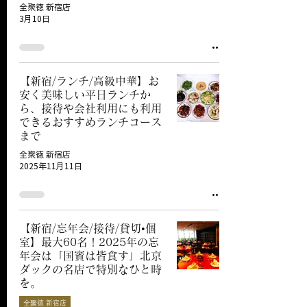
全聚徳 新宿店
3月10日
【新宿/ランチ/高級中華】お
安く美味しい平日ランチか
ら、接待や会社利用にも利用
できるおすすめランチコース
まで
全聚徳 新宿店
2025年11月11日
【新宿/忘年会/接待/貸切•個
室】最大60名！2025年の忘
年会は「国賓は皆食す」北京
ダックの名店で特別なひと時
を。
全聚徳 新宿店