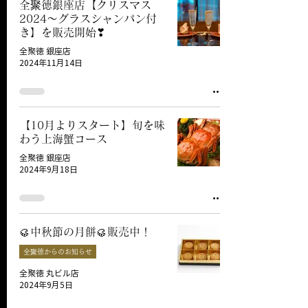
全聚徳銀座店【クリスマス
2024～グラスシャンパン付
き】を販売開始❣
全聚徳 銀座店
2024年11月14日
【10月よりスタート】旬を味
わう上海蟹コース
全聚徳 銀座店
2024年9月18日
🥮中秋節の月餅🥮販売中！
全聚徳からのお知らせ
全聚徳 丸ビル店
2024年9月5日