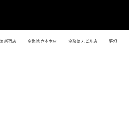
徳 新宿店
全聚徳 六本木店
全聚徳 丸ビル店
夢幻