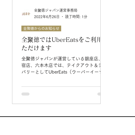
全聚徳ジャパン運営事務局
2022年6月26日
読了時間: 1分
全聚徳からのお知らせ
全聚徳ではUberEatsをご利用い
ただけます
全聚徳ジャパンが運営している銀座店、新
宿店、六本木店では、テイクアウト＆デリ
バリーとしてUberEats（ウーバーイーツ）
をご利用いただけます。 オフィスやご自宅
で本格的な中国料理をご堪能ください。 各
店舗のUberEatsはこちらからオーダーをお
願いいたします。 ・全聚徳...