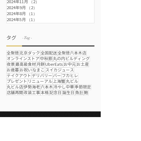
2024年11月
（2）
2件の記事
2024年9月
（2）
2件の記事
2024年8月
（1）
1件の記事
2024年5月
（1）
1件の記事
タグ
- Tag -
全聚徳
北京ダック
全国配送
全聚徳六本木店
オンラインストア
中秋節
丸の内ビルディング
夜景
最高級食材
月餅
UberEats
お中元
お土産
お歳暮
お祝い
なまこ
スイカジュース
テイクアウト
デリバリー
バー
フカヒレ
プレゼント
リニューアル
上海蟹
丸ビル
丸ビル店
伊勢海老
六本木
冷やし中華
季節限定
店舗再開
改装工事
本格
記念日
誕生日
魚肚
鮑