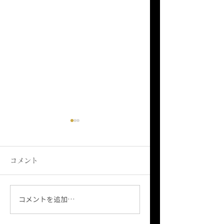
コメント
本日入荷の海鮮
各種お祝いのプレート
コメントを追加…
承ります。