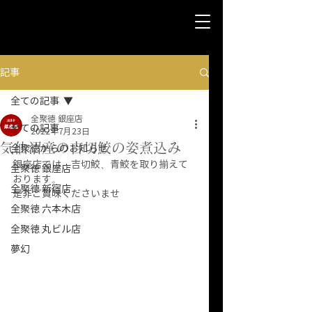
記事
全ての記事
全聚徳 銀座店
全ての記事
2022年7月23日
気仙沼産の吉切鮫の姿煮込み
全聚徳からのお知らせ
銀座店では、吉切鮫、青鮫を取り揃えて
全聚徳 銀座店
おります。
全聚徳 新宿店
是非ご賞味くださいませ
全聚徳 六本木店
全聚徳 丸ビル店
夢幻