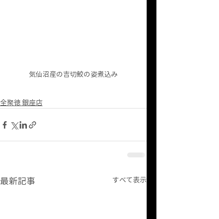
気仙沼産の吉切鮫の姿煮込み
全聚徳 銀座店
最新記事
すべて表示