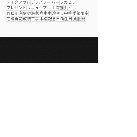
テイクアウト
デリバリー
バー
フカヒレ
プレゼント
リニューアル
上海蟹
丸ビル
丸ビル店
伊勢海老
六本木
冷やし中華
季節限定
店舗再開
改装工事
本格
記念日
誕生日
魚肚
鮑
メールマガジン登録
お得な情報をお届けいたします。
メールアドレス
メルマガ配信登録