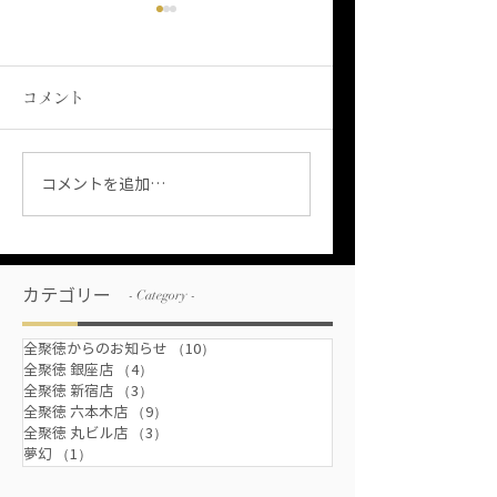
コメント
【歓迎会/送別会/大人数
【新宿/ランチ/高
コメントを追加…
可】全聚徳/新宿店をお
華】お安く美味し
勧めする理由！個室･貸
日ランチから、接
カテゴリー
- Category -
し切り/少人数～大人数
会社利用にも利用
まで
るおすすめランチ
全聚徳からのお知らせ
（10）
10件の記事
全聚徳 銀座店
（4）
4件の記事
スまで
全聚徳 新宿店
（3）
3件の記事
全聚徳 六本木店
（9）
9件の記事
全聚徳 丸ビル店
（3）
3件の記事
夢幻
（1）
1件の記事