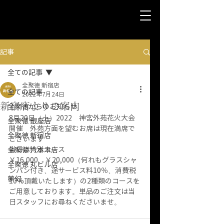
記事
全ての記事
全聚徳 新宿店
全ての記事
2022年7月24日
新宿店よりご案内
全聚徳からのお知らせ
8月20日（土）2022　神宮外苑花火大会
全聚徳 銀座店
開催　外苑方面を望むお席は現在満席で
全聚徳 新宿店
ございます
当日は特別コース
全聚徳 六本木店
￥16,000、￥20,000（何れもグラスシャ
全聚徳 丸ビル店
ンパン付き、途サービス料10％、消費税
夢幻
10%頂戴いたします）の2種類のコースを
ご用意しております。単品のご注文は当
日スタッフにお尋ねくださいませ。