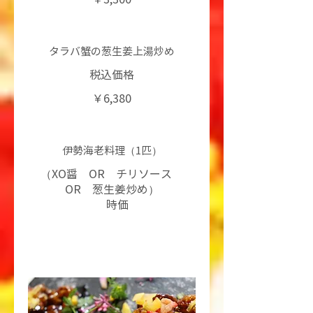
タラバ蟹の葱生姜上湯炒め
税込価格
￥6,380
伊勢海老料理（1匹）
（XO醤 OR チリソース
OR 葱生姜炒め）
時価