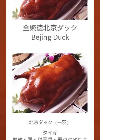
全聚徳北京ダック
Bejing Duck
北京ダック（一羽）
タイ産
鴨餅・葱・甜面醤・野菜の盛り合