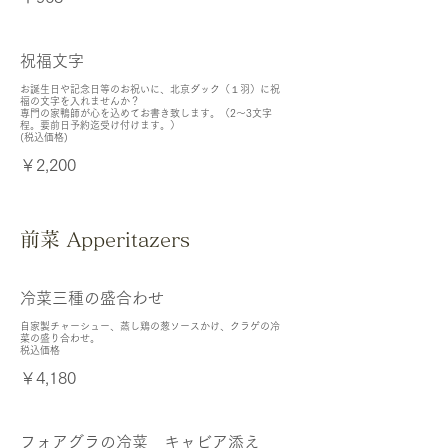
祝福文字
お誕生日や記念日等のお祝いに、北京ダック（１羽）に祝
福の文字を入れませんか？
専門の家鴨師が心を込めてお書き致します。（2〜3文字
程。要前日予約迄受け付けます。）
(税込価格)
￥2,200
前菜 Apperitazers
冷菜三種の盛合わせ
自家製チャーシュー、蒸し鶏の葱ソースかけ、クラゲの冷
菜の盛り合わせ。
￥4,180
フォアグラの冷菜 キャビア添え