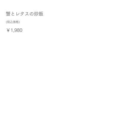
蟹とレタスの炒飯
(税込価格)
￥1,980
海鮮 （炒飯 / 焼きそば / つゆそ
ば）
(税込価格)
￥2,200
五目 （炒飯 / 焼きそば / つゆそ
ば）
(税込価格)
￥1,650
北京風味煮込み麺