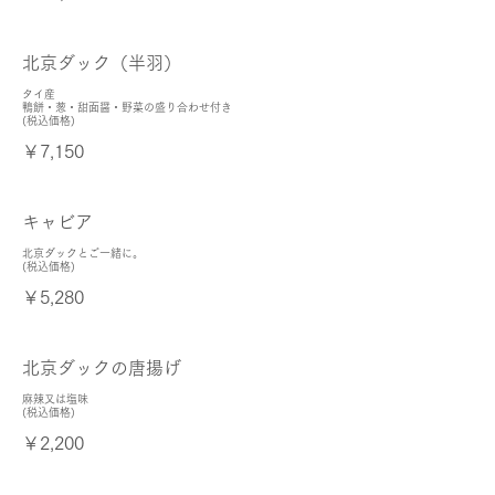
北京ダック（半羽）
タイ産
鴨餅・葱・甜面醤・野菜の盛り合わせ付き
(税込価格)
￥7,150
キャビア
北京ダックとご一緒に。
(税込価格)
￥5,280
北京ダックの唐揚げ
麻辣又は塩味
(税込価格)
￥2,200