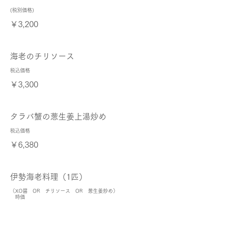
(税別価格)
￥3,200
海老のチリソース
税込価格
￥3,300
タラバ蟹の葱生姜上湯炒め
税込価格
￥6,380
伊勢海老料理（1匹）
（XO醤 OR チリソース OR 葱生姜炒め）
時価